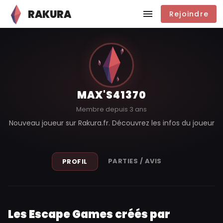
RAKURA
Rejoindre
MAX'S41370
Membre depuis 3 ans
Nouveau joueur sur Rakura.fr. Découvrez les infos du joueur
PARTIES / AVIS
PROFIL
Les Escape Games créés par