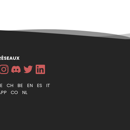
RÉSEAUX
DE
CH
BE
EN
ES
IT
APP
CO
NL