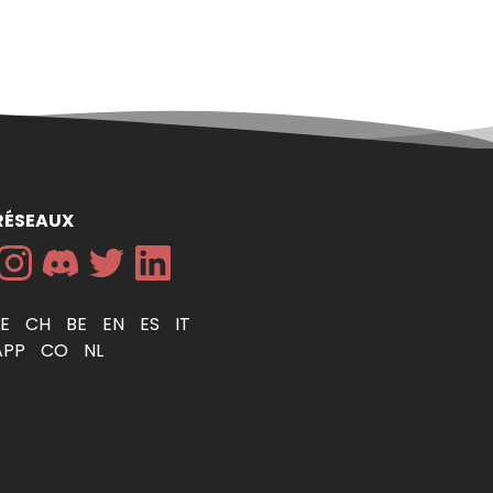
RÉSEAUX
DE
CH
BE
EN
ES
IT
APP
CO
NL