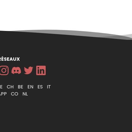
RÉSEAUX
DE
CH
BE
EN
ES
IT
APP
CO
NL