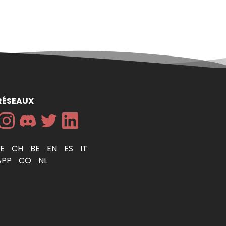
RÉSEAUX
DE
CH
BE
EN
ES
IT
APP
CO
NL