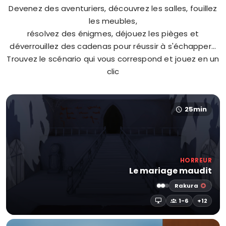
Devenez des aventuriers, découvrez les salles, fouillez
les meubles,
résolvez des énigmes, déjouez les pièges et
déverrouillez des cadenas pour réussir à s'échapper...
Trouvez le scénario qui vous correspond et jouez en un
clic
25min
HORREUR
Le mariage maudit
Rakura
1-6
+12