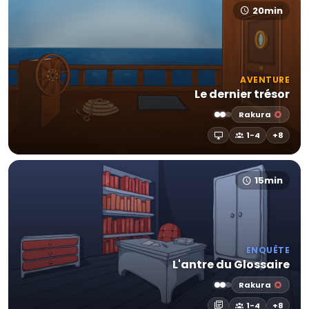
20min
AVENTURE
Le dernier trésor
Rakura
1-4
+8
15min
ENQUÊTE
L'antre du Glossaire
Rakura
1-4
+8