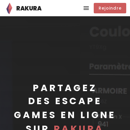
RAKURA
Rejoindre
JOUEZ À
IMAGINEZ
CRÉEZ
PARTAGEZ
JOUEZ À
DES ESCAPE
GAMES EN LIGNE
SUR
RAKURA