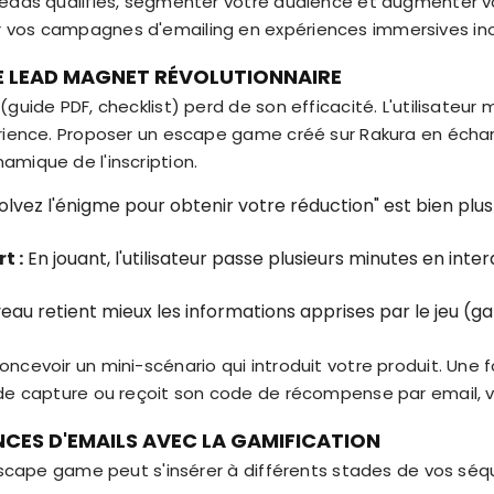
leads qualifiés, segmenter votre audience et augmenter v
 vos campagnes d'emailing en expériences immersives ino
 LEAD MAGNET RÉVOLUTIONNAIRE
(guide PDF, checklist) perd de son efficacité. L'utilisateu
érience. Proposer un escape game créé sur Rakura en éch
mique de l'inscription.
lvez l'énigme pour obtenir votre réduction" est bien plus i
t :
En jouant, l'utilisateur passe plusieurs minutes en inte
eau retient mieux les informations apprises par le jeu (ga
cevoir un mini-scénario qui introduit votre produit. Une foi
de capture ou reçoit son code de récompense par email, val
CES D'EMAILS AVEC LA GAMIFICATION
l'escape game peut s'insérer à différents stades de vos s