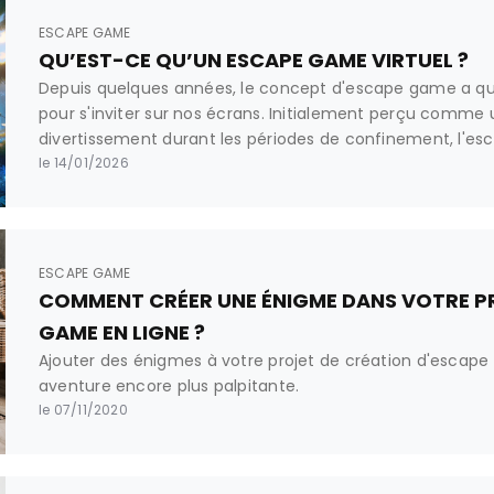
ESCAPE GAME
QU’EST-CE QU’UN ESCAPE GAME VIRTUEL ?
Depuis quelques années, le concept d'escape game a quit
pour s'inviter sur nos écrans. Initialement perçu comme 
divertissement durant les périodes de confinement, l'esc
imposé comme un outil pédagogique et professionnel in
le 14/01/2026
quoi s'agit-il exactement ? Comment se différencie-t-il 
et pourquoi des plateformes comme Rakura révolutionnen
ESCAPE GAME
COMMENT CRÉER UNE ÉNIGME DANS VOTRE P
GAME EN LIGNE ?
Ajouter des énigmes à votre projet de création d'escap
aventure encore plus palpitante.
le 07/11/2020