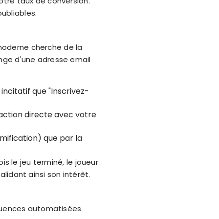
otre taux de conversion.
ubliables.
r moderne cherche de la
ange d'une adresse email
ncitatif que "Inscrivez-
raction directe avec votre
mification) que par la
s le jeu terminé, le joueur
idant ainsi son intérêt.
équences automatisées