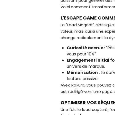
puissant pour générer des 
Voici comment transformer
L'ESCAPE GAME COMME
Le "Lead Magnet" classique 
valeur, mais aussi une exp
change radicalement la dyna
Curiosité accrue :
"Réso
vous pour 10%".
Engagement initial for
univers de marque.
Mémorisation :
Le cerv
lecture passive.
Avec Rakura, vous pouvez con
est redirigé vers une page 
OPTIMISER VOS SÉQUEN
Une fois le lead capturé, 