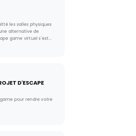
té les salles physiques
une alternative de
ape game virtuel s'est
contournable. Mais de
de sa version classique
t-elles sa création ?
ROJET D'ESCAPE
e game pour rendre votre