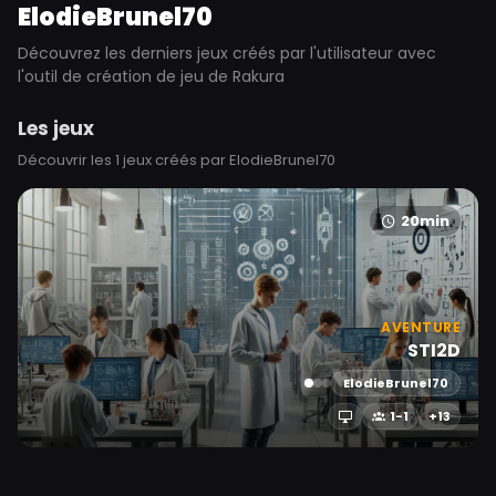
ElodieBrunel70
Découvrez les derniers jeux créés par l'utilisateur avec
l'outil de création de jeu de Rakura
Les jeux
Découvrir les 1 jeux créés par ElodieBrunel70
20min
AVENTURE
STI2D
ElodieBrunel70
1-1
+13