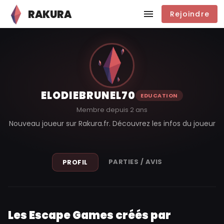
RAKURA
Rejoindre
ELODIEBRUNEL70
EDUCATION
Membre depuis 2 ans
Nouveau joueur sur Rakura.fr. Découvrez les infos du joueur
PARTIES / AVIS
PROFIL
Les Escape Games créés par