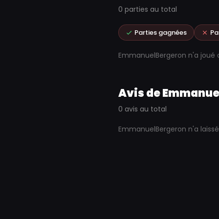
0 parties au total
Parties gagnées
Pa
EmmanuelBergeron n'a joué 
Avis de Emmanue
0 avis au total
EmmanuelBergeron n'a laissé