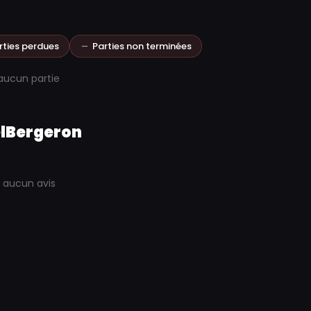
rties perdues
Parties non terminées
aucun partie
lBergeron
 aucun avis