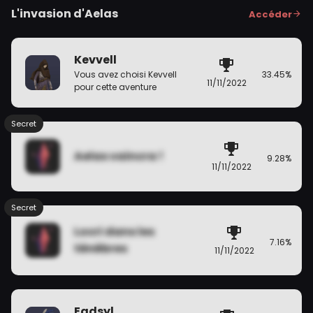
L'invasion d'Aelas
Accéder
Kevvell
33.45%
Vous avez choisi Kevvell
11/11/2022
pour cette aventure
Secret
Aelas vaincra !
9.28%
11/11/2022
Secret
Locri dans les
7.16%
ténèbres
11/11/2022
Eadsyl