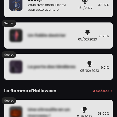
37.92%
Vous avez choisi Eadsyl
11/11/2022
pour cette aventure
Secret
Un fidèle destrier
21.90%
05/02/2023
Secret
La porte des ténèbres
9.21%
05/02/2023
La flamme d'Halloween
Accéder
Secret
Une citrouille en un
53.06%
morceau !
11/11/2022