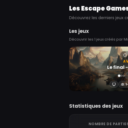
Les Escape Games
Découvrez les derniers jeux cr
Les jeux
Découvrir les 1 jeux créés par M
A
Le final 
1
Statistiques des jeux
NOMBRE DE PARTIE