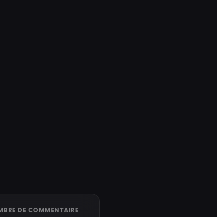
BRE DE COMMENTAIRE