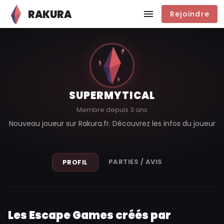
RAKURA
Rejoindre
SUPERMYTICAL
Membre depuis 3 ans
Nouveau joueur sur Rakura.fr. Découvrez les infos du joueur
PARTIES / AVIS
PROFIL
Les Escape Games créés par