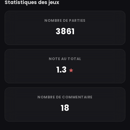
Statistiques des jeux
NOMBRE DE PARTIES
3861
NOTE AU TOTAL
1.3
NOMBRE DE COMMENTAIRE
18