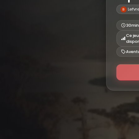
Lefvr
30min
Ce jeu
dispo
Avent