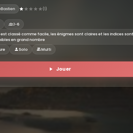
eBastien
(1)
1-6
 est classé comme facile, les énigmes sont claires et les indices son
nibles en grand nombre
ure
Solo
Multi
Jouer