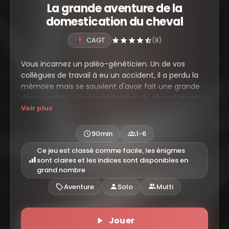
La grande aventure de la
domestication du cheval
CAGT
(8)
Vous incarnez un paléo-généticien. Un de vos
collègues de travail à eu un accident, il a perdu la
mémoire mais se souvient d'avoir fait une grande
découverte sur la domestication du cheval avant
Voir plus
d'avoir l'accident. Il vous a charger de retrouver ses
notes et donc de découvrir quelles sont les
informations importantes que le scientifique
90min
1-6
pensait avoir trouvé.
Ce jeu est classé comme facile, les énigmes
sont claires et les indices sont disponibles en
grand nombre
Aventure
Solo
Multi
Jouer